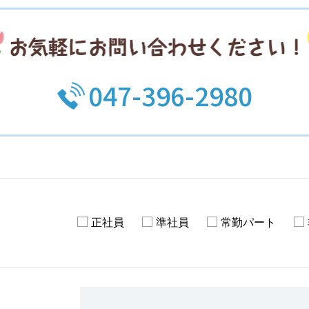
047-396-2980
正社員
準社員
常勤パート